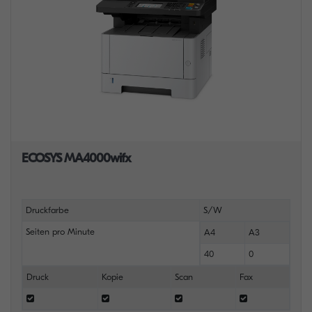
ECOSYS MA4000wifx
Druckfarbe
S/W
Seiten pro Minute
A4
A3
40
0
Druck
Kopie
Scan
Fax