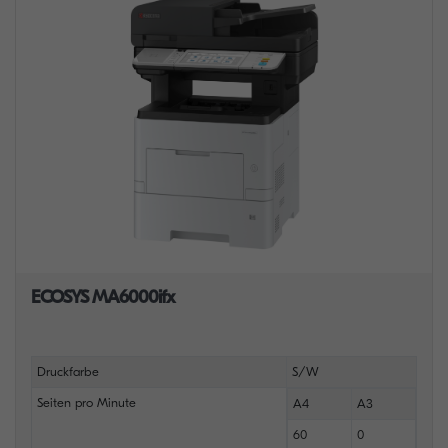
ECOSYS MA6000ifx
Druckfarbe
S/W
Seiten pro Minute
A4
A3
60
0