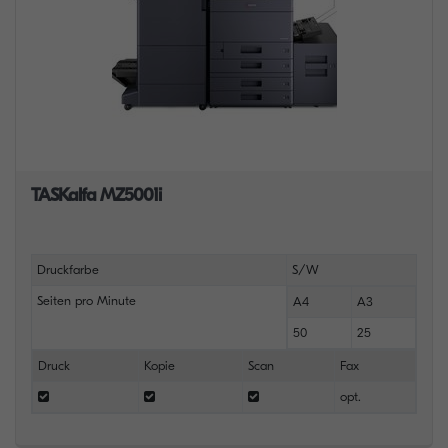
TASKalfa MZ5001i
Druckfarbe
S/W
Seiten pro Minute
A4
A3
50
25
Druck
Kopie
Scan
Fax
opt.