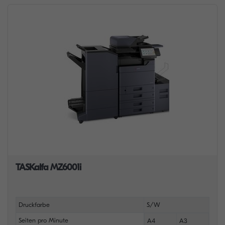
TASKalfa MZ6001i
Druckfarbe
S/W
Seiten pro Minute
A4
A3