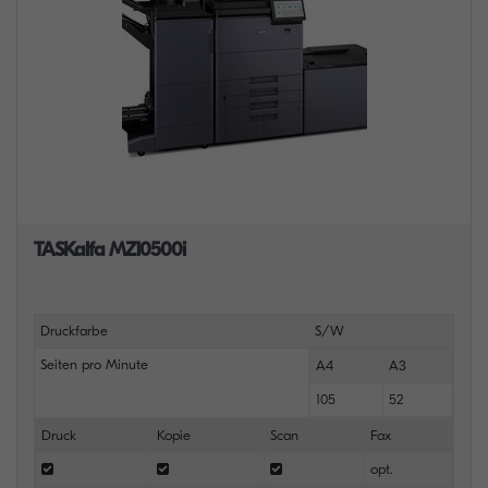
TASKalfa MZ10500i
Druckfarbe
S/W
Seiten pro Minute
A4
A3
105
52
Druck
Kopie
Scan
Fax
opt.