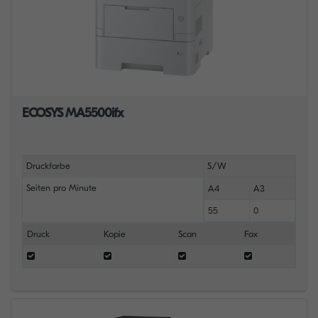
ECOSYS MA5500ifx
Druckfarbe
S/W
Seiten pro Minute
A4
A3
55
0
Druck
Kopie
Scan
Fax