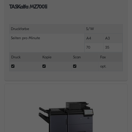
TASKalfa MZ7001i
Druckfarbe
S/W
Seiten pro Minute
A4
A3
70
35
Druck
Kopie
Scan
Fax
opt.