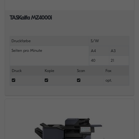
TASKalfa MZ4000i
Druckfarbe
S/W
Seiten pro Minute
A4
A3
40
21
Druck
Kopie
Scan
Fax
opt.