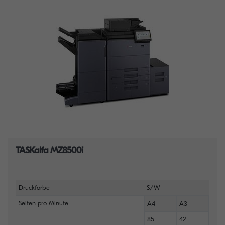
TASKalfa MZ8500i
Druckfarbe
S/W
Seiten pro Minute
A4
A3
85
42