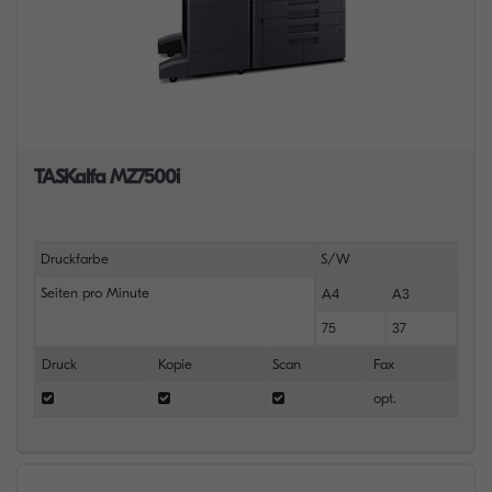
TASKalfa MZ7500i
Druckfarbe
S/W
Seiten pro Minute
A4
A3
75
37
Druck
Kopie
Scan
Fax
opt.